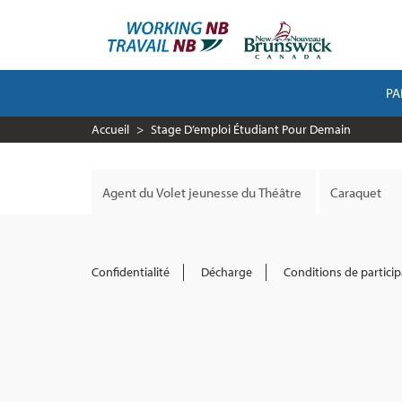
Aller
au
contenu
principal
PA
MAIN
NAVIGATION
Accueil
Stage D’emploi Étudiant Pour Demain
Confidentialité
Décharge
Conditions de particip