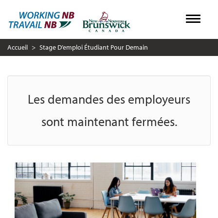
Aller
Toggle
au
contenu
Accueil
Stage D’emploi Étudiant Pour Demain
principal
Les demandes des employeurs
sont maintenant fermées.