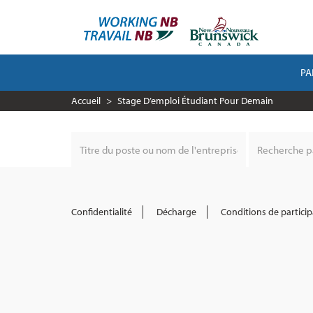
Aller
au
contenu
principal
PA
MAIN
NAVIGATION
Accueil
Stage D’emploi Étudiant Pour Demain
Confidentialité
Décharge
Conditions de particip